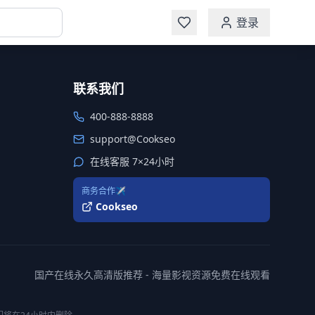
登录
联系我们
400-888-8888
support@Cookseo
在线客服 7×24小时
商务合作✈️
Cookseo
国产在线永久高清版推荐 - 海量影视资源免费在线观看