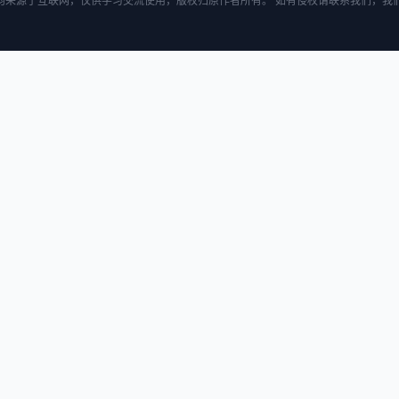
均来源于互联网，仅供学习交流使用，版权归原作者所有。 如有侵权请联系我们，我们